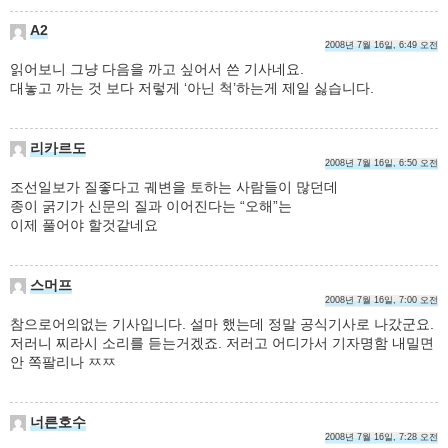
A2
2008년 7월 16일, 6:49 오전
읽어보니 그냥 다음을 까고 싶어서 쓴 기사네요.
대놓고 까는 것 보다 저렇게 ‘아닌 척’하는게 제일 싫습니다.
리카르도
2008년 7월 16일, 6:50 오전
조선일보가 질좋다고 궤변을 토하는 사람들이 많던데
종이 굵기가 신문의 질과 이어진다는 “오해”는
이제 풀어야 할것같네요
스머프
2008년 7월 16일, 7:00 오전
참으로어의없는 기사입니다. 설마 했는데 정말 공식기사로 나갔군요.
저러니 찌라시 소리를 듣는거겠죠. 저러고 어디가서 기자명함 내밀면
안 쪽팔리나 ㅉㅉ
너른호수
2008년 7월 16일, 7:28 오전