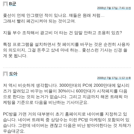
B군
2008년 7월 17일, 7:41 오전
좇선이 언제 안그랬던 적이 있나요. 쟤들은 원래 저럼…
그래서 빨리 폐간시켜야 되는 것이고여.
지들 부수 조작해서 광고비 더 타는 건 암말 안하고 조용히 있죠?
특정 프로그램을 설치하면서 첫 페이지를 바꾸는 것은 순전히 사용자
의 의도이지, 그걸 돈주고 샀네 마네 하는.. 좇선스런 기사는 신경 쓸
게 못 됩니다.
도아
2008년 7월 17일, 1:12 오후
저 역시 비슷하게 생각합니다. 3000만대의 PC에 2000만대에 알시리
즈가 깔려있고 바꾸는 비율이 30%이니 600만대가 시작페지를 다음
으로 한다는 것의 논거가 없습니다. 그리고 지금까지 해온 트래픽 마
케팅을 기준으로 다음을 비난하는 기사더군요.
PC방을 가면 거의 대부분이 초기 홈페이지로 네이버를 지정하고 있
습니다. 네이버 트래픽 중 상당수는 이런 PC방 마케팅이 포함되어 있
습니다. 그런데 네이버는 괜찮고 다음은 비난 받아야한다는 것 자체가
우습대군요.