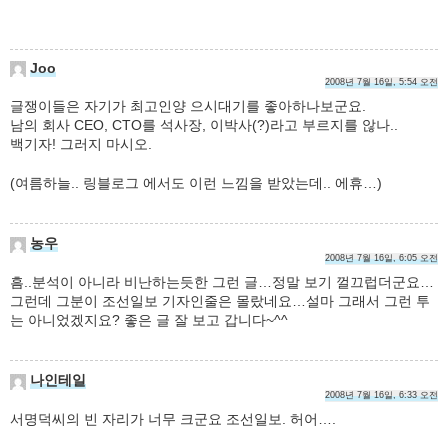
Joo
2008년 7월 16일, 5:54 오전
글쟁이들은 자기가 최고인양 으시대기를 좋아하나보군요.
남의 회사 CEO, CTO를 석사장, 이박사(?)라고 부르지를 않나..
백기자! 그러지 마시오.
(여름하늘.. 링블로그 에서도 이런 느낌을 받았는데.. 에휴…)
농우
2008년 7월 16일, 6:05 오전
흠..분석이 아니라 비난하는듯한 그런 글…정말 보기 껄끄럽더군요…
그런데 그분이 조선일보 기자인줄은 몰랐네요…설마 그래서 그런 투
는 아니었겠지요? 좋은 글 잘 보고 갑니다~^^
나인테일
2008년 7월 16일, 6:33 오전
서명덕씨의 빈 자리가 너무 크군요 조선일보. 허어….