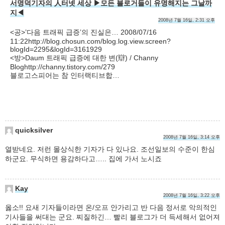
서명덕기자의 人터넷 세상 ▶모든 블로거들이 유명해지는 그날까
지◀
2008년 7월 16일, 2:31 오후
<공>’다음 트래픽 급증’의 진실은… 2008/07/16
11:22http://blog.chosun.com/blog.log.view.screen?
blogId=2295&logId=3161929
<방>Daum 트래픽 급증에 대한 변(辯) / Channy
Bloghttp://channy.tistory.com/279
블로고스피어는 참 인터랙티브합…
quicksilver
2008년 7월 16일, 3:14 오후
열받네요. 저런 몰상식한 기자가 다 있나요. 조선일보의 수준이 한심
하군요. 무식하면 용감하다고….. 집에 가서 노시죠
Kay
2008년 7월 16일, 3:22 오후
옳소!! 요새 기자들이라면 온/오프 안가리고 반 다음 정서로 악의적인
기사들을 써대는 군요. 찌질하긴… 빨리 블로그가 더 득세해서 없어져