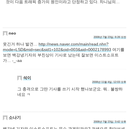
것이 다음 트래픽 증가의 원인이라고 단정하고 있다. 차니님의…
neo
2008년 7월 23일, 6:26 오전
웃긴거 하나 발견…
http://news.naver.com/main/read.nhn?
mode=LSD&mid=sec&sid1=102&oid=003&aid=0002178993
여기를
보면 백강녕기자의 부친상이 기사로 났는데 잘보면 이스트소프트
가… -_-aa
석이
2008년 11월 4일, 12:03 오후
그 충격으로 그딴 기사를 쓰기 시작 했나보군요. 뭐.. 불쌍하
네요 ㅋ
소나기
2008년 7월 23일, 3:42 오후
백강녕 기자와 이스트소프트는 무슨 관계일까요? 검색으로 찾아보세