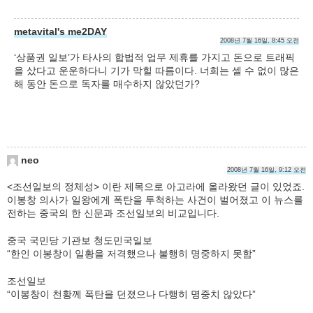
metavital's me2DAY
2008년 7월 16일, 8:45 오전
‘상품권 일보’가 타사의 합법적 업무 제휴를 가지고 돈으로 트래픽
을 샀다고 운운하다니 기가 막힐 따름이다. 너희는 셀 수 없이 많은
해 동안 돈으로 독자를 매수하지 않았던가?
neo
2008년 7월 16일, 9:12 오전
<조선일보의 정체성> 이란 제목으로 아고라에 올라왔던 글이 있었죠.
이봉창 의사가 일왕에게 폭탄을 투척하는 사건이 벌어졌고 이 뉴스를
전하는 중국의 한 신문과 조선일보의 비교입니다.
중국 국민당 기관보 청도민국일보
“한인 이봉창이 일황을 저격했으나 불행히 명중하지 못함”
조선일보
“이봉창이 천황께 폭탄을 던졌으나 다행히 명중치 않았다”