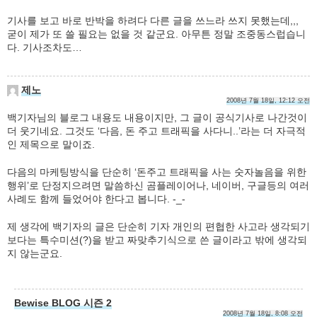
기사를 보고 바로 반박을 하려다 다른 글을 쓰느라 쓰지 못했는데,,,
굳이 제가 또 쓸 필요는 없을 것 같군요. 아무튼 정말 조중동스럽습니
다. 기사조차도…
제노
2008년 7월 18일, 12:12 오전
백기자님의 블로그 내용도 내용이지만, 그 글이 공식기사로 나간것이
더 웃기네요. 그것도 ‘다음, 돈 주고 트래픽을 사다니..’라는 더 자극적
인 제목으로 말이죠.
다음의 마케팅방식을 단순히 ‘돈주고 트래픽을 사는 숫자놀음을 위한
행위’로 단정지으려면 말씀하신 곰플레이어나, 네이버, 구글등의 여러
사례도 함께 들었어야 한다고 봅니다. -_-
제 생각에 백기자의 글은 단순히 기자 개인의 편협한 사고라 생각되기
보다는 특수미션(?)을 받고 짜맞추기식으로 쓴 글이라고 밖에 생각되
지 않는군요.
Bewise BLOG 시즌 2
2008년 7월 18일, 8:08 오전