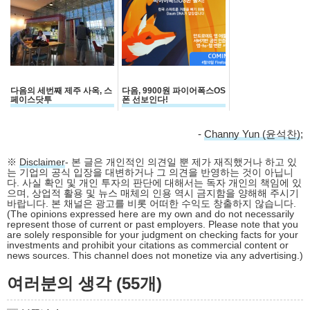
다음의 세번째 제주 사옥, 스
다음, 9900원 파이어폭스OS
페이스닷투
폰 선보인다!
-
Channy Yun (윤석찬)
;
※
Disclaimer
- 본 글은 개인적인 의견일 뿐 제가 재직했거나 하고 있
는 기업의 공식 입장을 대변하거나 그 의견을 반영하는 것이 아닙니
다. 사실 확인 및 개인 투자의 판단에 대해서는 독자 개인의 책임에 있
으며, 상업적 활용 및 뉴스 매체의 인용 역시 금지함을 양해해 주시기
바랍니다. 본 채널은 광고를 비롯 어떠한 수익도 창출하지 않습니다.
(The opinions expressed here are my own and do not necessarily
represent those of current or past employers. Please note that you
are solely responsible for your judgment on checking facts for your
investments and prohibit your citations as commercial content or
news sources. This channel does not monetize via any advertising.)
여러분의 생각 (55개)