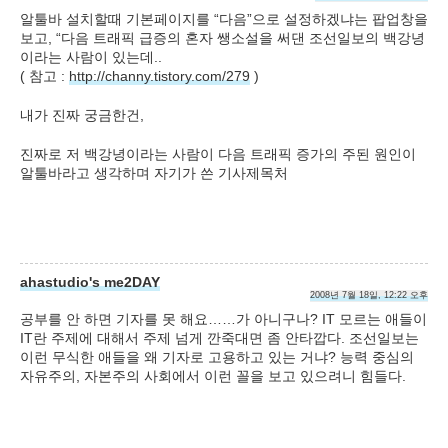
알툴바 설치할때 기본페이지를 “다음”으로 설정하겠냐는 팝업창을
보고, “다음 트래픽 급증의 혼자 쌩소설을 써댄 조선일보의 백강녕
이라는 사람이 있는데..
( 참고 :
http://channy.tistory.com/279
)
내가 진짜 궁금한건,
진짜로 저 백강녕이라는 사람이 다음 트래픽 증가의 주된 원인이
알툴바라고 생각하며 자기가 쓴 기사제목처
ahastudio's me2DAY
2008년 7월 18일, 12:22 오후
공부를 안 하면 기자를 못 해요……가 아니구나? IT 모르는 애들이
IT란 주제에 대해서 주제 넘게 깐죽대면 좀 안타깝다. 조선일보는
이런 무식한 애들을 왜 기자로 고용하고 있는 거냐? 능력 중심의
자유주의, 자본주의 사회에서 이런 꼴을 보고 있으려니 힘들다.