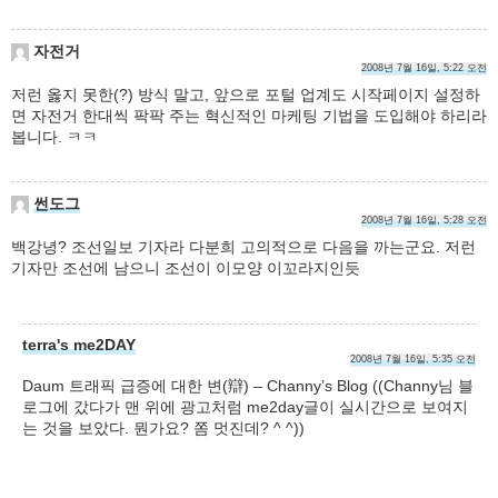
자전거
2008년 7월 16일, 5:22 오전
저런 옳지 못한(?) 방식 말고, 앞으로 포털 업계도 시작페이지 설정하
면 자전거 한대씩 팍팍 주는 혁신적인 마케팅 기법을 도입해야 하리라
봅니다. ㅋㅋ
썬도그
2008년 7월 16일, 5:28 오전
백강녕? 조선일보 기자라 다분희 고의적으로 다음을 까는군요. 저런
기자만 조선에 남으니 조선이 이모양 이꼬라지인듯
terra's me2DAY
2008년 7월 16일, 5:35 오전
Daum 트래픽 급증에 대한 변(辯) – Channy’s Blog ((Channy님 블
로그에 갔다가 맨 위에 광고처럼 me2day글이 실시간으로 보여지
는 것을 보았다. 뭔가요? 쫌 멋진데? ^ ^))