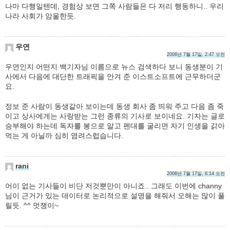
나마 다행일텐데, 경험상 보면 그쪽 사람들은 다 저리 행동하니.. 우리
나라 사회가 암울한듯.
우연
2008년 7월 17일, 2:47 오전
우연인지 어떤지 백기자님 이름으로 뉴스 검색하다 보니 동생분이 기
사에서 다음에 대단한 트래픽을 안겨 준 이스트소프트에 근무하더군
요.
정보 준 사람이 동생같아 보이는데 동생 회사 좀 띄워 주고 다음 좀 죽
이고 상사에게는 사랑받는 그런 종류의 기사로 보이네요. 기자는 글로
승부해야 하는데 독자를 봉으로 알고 펜대를 굴리면 자기 인생을 갉아
먹는 게 아닐까 심히 염려스럽습니다.
rani
2008년 7월 17일, 6:14 오전
어이 없는 기사들이 비단 저것뿐만이 아니죠.. 그래도 이번에 channy
님이 근거가 있는 데이터로 논리적으로 설명을 해줘서 오해는 많이 풀
릴듯. ^^ 멋쟁이~