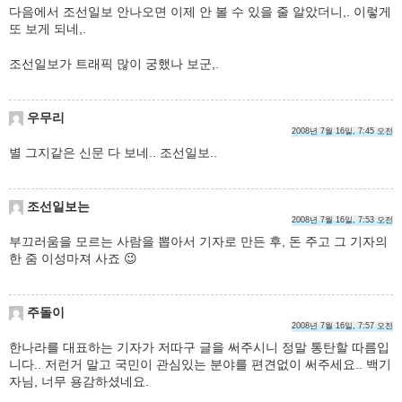
다음에서 조선일보 안나오면 이제 안 볼 수 있을 줄 알았더니,. 이렇게
또 보게 되네,.
조선일보가 트래픽 많이 궁했나 보군,.
우무리
2008년 7월 16일, 7:45 오전
별 그지같은 신문 다 보네.. 조선일보..
조선일보는
2008년 7월 16일, 7:53 오전
부끄러움을 모르는 사람을 뽑아서 기자로 만든 후, 돈 주고 그 기자의
한 줌 이성마져 사죠 😉
주돌이
2008년 7월 16일, 7:57 오전
한나라를 대표하는 기자가 저따구 글을 써주시니 정말 통탄할 따름입
니다.. 저런거 말고 국민이 관심있는 분야를 편견없이 써주세요.. 백기
자님, 너무 용감하셨네요.