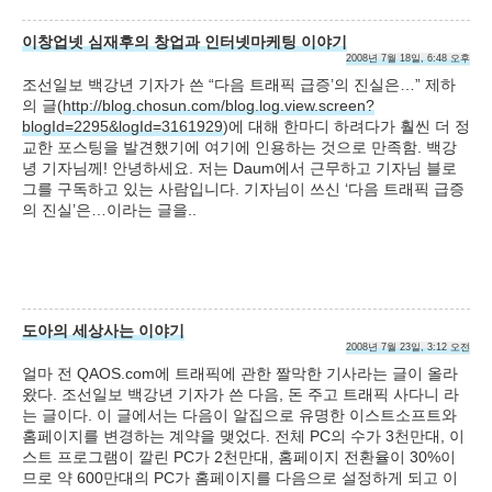
이창업넷 심재후의 창업과 인터넷마케팅 이야기
2008년 7월 18일, 6:48 오후
조선일보 백강년 기자가 쓴 “다음 트래픽 급증’의 진실은…” 제하
의 글(
http://blog.chosun.com/blog.log.view.screen?
blogId=2295&logId=3161929
)에 대해 한마디 하려다가 훨씬 더 정
교한 포스팅을 발견했기에 여기에 인용하는 것으로 만족함. 백강
녕 기자님께! 안녕하세요. 저는 Daum에서 근무하고 기자님 블로
그를 구독하고 있는 사람입니다. 기자님이 쓰신 ‘다음 트래픽 급증
의 진실’은…이라는 글을..
도아의 세상사는 이야기
2008년 7월 23일, 3:12 오전
얼마 전 QAOS.com에 트래픽에 관한 짤막한 기사라는 글이 올라
왔다. 조선일보 백강년 기자가 쓴 다음, 돈 주고 트래픽 사다니 라
는 글이다. 이 글에서는 다음이 알집으로 유명한 이스트소프트와
홈페이지를 변경하는 계약을 맺었다. 전체 PC의 수가 3천만대, 이
스트 프로그램이 깔린 PC가 2천만대, 홈페이지 전환율이 30%이
므로 약 600만대의 PC가 홈페이지를 다음으로 설정하게 되고 이