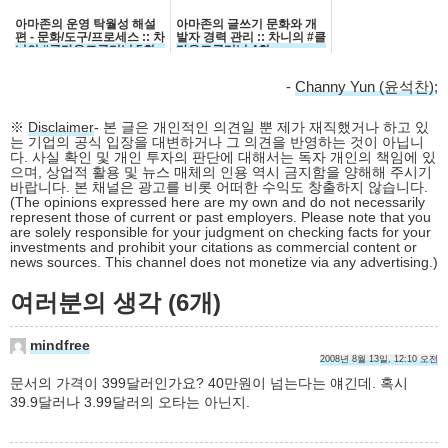
아마존의 운영 탁월성 해설
아마존의 글쓰기 문화와 개
편 - 문화/도구/프로세스 :: 차
발자 경력 관리 :: 차니의 #클
니의 #클라우드클리닉 5회
라우드클리닉 4회
-
Channy Yun (윤석찬)
;
※
Disclaimer
- 본 글은 개인적인 의견일 뿐 제가 재직했거나 하고 있
는 기업의 공식 입장을 대변하거나 그 의견을 반영하는 것이 아닙니
다. 사실 확인 및 개인 투자의 판단에 대해서는 독자 개인의 책임에 있
으며, 상업적 활용 및 뉴스 매체의 인용 역시 금지함을 양해해 주시기
바랍니다. 본 채널은 광고를 비롯 어떠한 수익도 창출하지 않습니다.
(The opinions expressed here are my own and do not necessarily
represent those of current or past employers. Please note that you
are solely responsible for your judgment on checking facts for your
investments and prohibit your citations as commercial content or
news sources. This channel does not monetize via any advertising.)
여러분의 생각 (6개)
mindfree
2008년 8월 13일, 12:10 오전
문서의 가격이 399달러인가요? 40만원이 넘는다는 얘긴데. 혹시
39.9달러나 3.99달러의 오타는 아닌지.