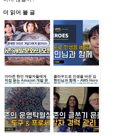
더 읽어 볼 글
아마존 한인 개발자들에게
클라우드로 인생을 바꾼 김
직접 듣는 Amazon 개발 문
현민님과 함께 – AWS Hero
화의 모든 것 :: 차니의 #클라
특집 :: 차니의 #클라우드클
우드클리닉 22회
리닉 15회