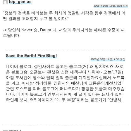
top_genius
2008년 10월 16일, 3:08 오후
“정보와 검색을 바라보는 두 회사의 엇갈린 시각은 향후 경쟁에서 어
떤 결과를 초래할지 두고 볼 일이다.”
-> 당연히 Naver 승, Daum 패. 서양과 우리나라는 네티즌 수준이 다
르답니다.
Save the Earth! Fire Blog!
2008년 10월 17일, 2:36 오전
네이버 블로그, 성인사이트 광고판 블로그(거) 왜 방치하나? ‘새로
운 블로그홈’ 오픈보다 괜찮은 스팸 대책부터 세워야~ 오늘(17일)
아침 도서관에 평소와 달리 일찍 출근해 디지털자료실에서 노트북
을 켜고, 어제밤 정리해둔 ‘인천시의 예산낭비 교통운영개선사업’
관련 포스트를 여러 블로그에 퍼나르다가 황당한 댓글과 마주쳤습
니다. 네이버 블로그의 안부게시판에 새 글이 있다는 표시가 있어
확인해 보니, 헉!! 아이디가 “애.무.부장”이라는 블로거가 “안녕하..