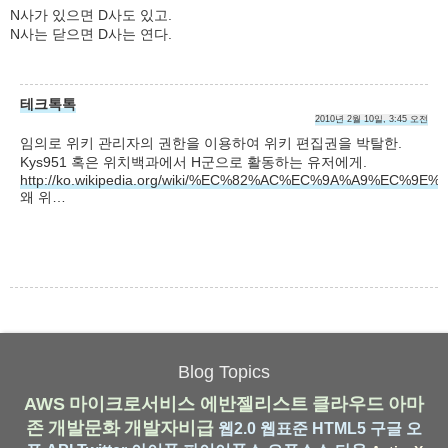
N사가 있으면 D사도 있고.
N사는 닫으면 D사는 연다.
테크톡톡
2010년 2월 10일, 3:45 오전
임의로 위키 관리자의 권한을 이용하여 위키 편집권을 박탈한.
Kys951 혹은 위치백과에서 H군으로 활동하는 유저에게.
http://ko.wikipedia.org/wiki/%EC%82%AC%EC%9A%A9%EC%9E%9
왜 위…
Blog Topics
AWS
마이크로서비스
에반젤리스트
클라우드
아마
존
개발문화
개발자비급
웹2.0
웹표준
HTML5
구글
오