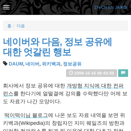
ZH-CN
EN
JA
KO
홈
다음
네이버와 다음, 정보 공유에
대한 엇갈린 행보
DAUM
,
네이버
,
위키백과
,
정보공유
2008-10-16 06:43:50
회사에서 정보 공유에 대한
개방형 지식에 대한 컨퍼
런스
를 한다기에 얼떨결에 강의를 수락했다만 어제 보
도 자료가 나간 모양이다.
떡이떡이님 블로그
에 나온 보도 자료 내역을 보면 위
키백과(Wikipedia)의 창립자인 지미 웨일즈의 방한과