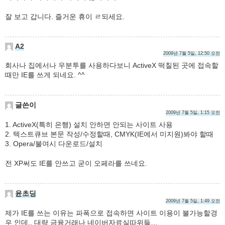
잘 보고 갑니다. 즐거운 휴이 ㄹ되세요.
A2
2009년 7월 5일, 12:50 오전
회사나 집에서나 우분투를 사용하다보니 ActiveX 떡칠된 곳에 접속할
때만 IE를 쓰게 되네요. ^^
글쓴이
2009년 7월 5일, 1:15 오전
1. ActiveX(특히 은행) 설치 안하면 안되는 사이트 사용
2. 텍스트큐브 본문 작성/수정할때, CMYK(IE에서 미지원)봐야 할때
3. Opera/불여시 다운로드/설치
전 XP써도 IE를 안쓰고 굳이 오페라를 쓰네요.
윤초딩
2009년 7월 5일, 1:49 오전
제가 IE를 쓰는 이유는 파폭으로 접속하면 사이트 이용이 불가능할경
우 인데.. 대략 금융거래나 네이버자료실따위들…