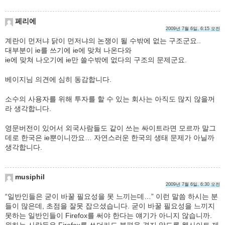
페리에
2009년 7월 6일, 6:15 오전
계란이 먼저냐 닭이 먼저냐의 논쟁이 될 수밖에 없는 구조군요..
대부분이 ie를 쓰기에 ie에 맞쳐 나온다와
ie에 맞쳐 나오기에 ie만 쓸수밖에 없다의 구조의 문제군요.
베이지님 의견에 심히 동감합니다.
소수의 사용자를 위해 투자를 할 수 있는 회사는 아직도 많지 않을꺼
라 생각합니다.
영문버전이 있어서 외국사람들도 같이 쓰는 싸이트라면 모르까 말그
데로 한국은 ie뿐이니깐요… 자연스러운 한국의 생태 문제가 아닐까
생각합니다.
musiphil
2009년 7월 6일, 6:30 오전
“일반인들은 굳이 바꿀 필요성을 못 느끼는데…” 이런 말씀 하시는 분
들이 많은데, 초점을 잘못 잡으셨습니다. 굳이 바꿀 필요성을 느끼지
못하는 일반인들이 Firefox를 써야 한다는 얘기가 아니지 않습니까.
원하는 사람들은 Firefox를 쓰더라도 불편을 겪지 않도록 웹사이트 제