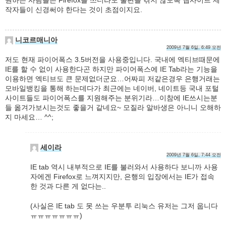
작자들이 신경써야 한다는 것이 초점이지요.
니코르매니아
2009년 7월 6일, 6:49 오전
저도 현재 파이어폭스 3.5버전을 사용중입니다. 국내에 엑티브때문에
IE를 할 수 없이 사용한다곤 하지만 파이어폭스에 IE Tab라는 기능을
이용하면 엑티브도 큰 문제없더군요…어짜피 저같은경우 은행거래는
모바일뱅킹을 통해 하는데다가 최근에는 네이버, 네이트등 국내 포털
사이트들도 파이어폭스를 지원해주는 분위기라…이참에 IE쓰시는분
들 옮겨가보시는것도 좋을거 같네요~ 모질라 알바생은 아니니 오해하
지 마세요… ^^;
세이라
2009년 7월 6일, 7:44 오전
IE tab 역시 내부적으로 IE를 불러와서 사용하다 보니까 사용
자에겐 Firefox로 느껴지지만, 은행의 입장에서는 IE가 접속
한 것과 다른 게 없다는..
(사실은 IE tab 도 못 쓰는 우분투 리눅스 유저는 그저 웁니다
ㅠㅠㅠㅠㅠㅠㅠ)