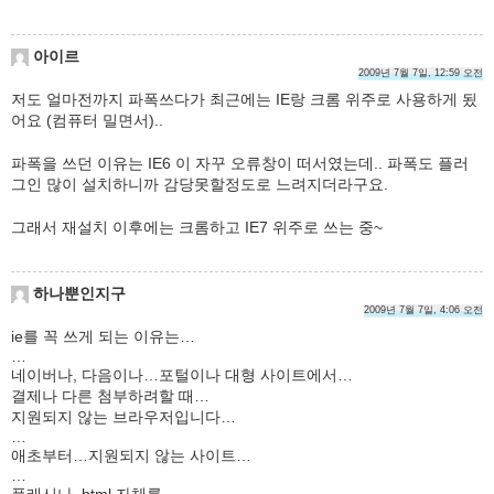
아이르
2009년 7월 7일, 12:59 오전
저도 얼마전까지 파폭쓰다가 최근에는 IE랑 크롬 위주로 사용하게 됬
어요 (컴퓨터 밀면서)..
파폭을 쓰던 이유는 IE6 이 자꾸 오류창이 떠서였는데.. 파폭도 플러
그인 많이 설치하니까 감당못할정도로 느려지더라구요.
그래서 재설치 이후에는 크롬하고 IE7 위주로 쓰는 중~
하나뿐인지구
2009년 7월 7일, 4:06 오전
ie를 꼭 쓰게 되는 이유는…
…
네이버나, 다음이나…포털이나 대형 사이트에서…
결제나 다른 첨부하려할 때…
지원되지 않는 브라우저입니다…
…
애초부터…지원되지 않는 사이트…
…
플래시나, html 자체를…