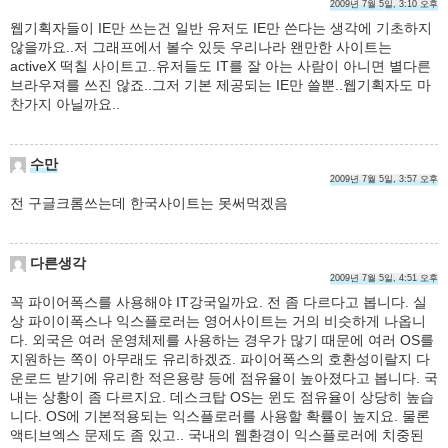
2009년 7월 5일, 3:10 오후
웹기획자들이 IE만 쓰는건 일반 유저도 IE만 쓴다는 생각에 기초하지
않을까요..저 그래프에서 볼수 있듯 우리나라 왠만한 사이트는
activeX 떡칠 사이트고..유저들도 IT를 잘 아는 사람이 아니면 별다른
브라우져를 쓰진 않죠..그저 기본 제공되는 IE만 쓸뿐..웹기획자도 마
찬가지 아닐까요..
수만
2009년 7월 5일, 3:57 오후
전 구글크롬쓰는데 한국사이트는 못써먹겠음
다른생각
2009년 7월 5일, 4:51 오후
꼭 파이어폭스를 사용해야 IT강국일까요. 전 좀 다르다고 봅니다. 실
상 파이이폭스나 익스플로러는 영어사이트는 거의 비슷하게 나옵니
다. 외국은 여러 운영체제를 사용하는 경우가 많기 때문에 여러 OS를
지원하는 쪽이 아무래도 유리하겠죠. 파이어폭스의 호환성이랄지 다
운로드 받기에 유리한 적은용량 등에 점유율이 높아졌다고 봅니다. 국
내는 상황이 좀 다르지요. 데스크탑 OS는 윈도 점유율이 상당히 높습
니다. OS에 기본적용되는 익스플로러를 사용할 확률이 높지요. 물론
액티브엑스 문제도 좀 있고.. 국내의 웹환경이 익스플로러에 치중된