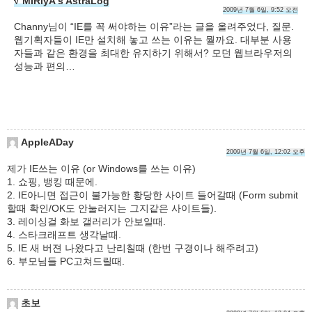
√ MIRiyA's AstraLog
2009년 7월 6일, 9:52 오전
Channy님이 “IE를 꼭 써야하는 이유”라는 글을 올려주었다, 질문.
웹기획자들이 IE만 설치해 놓고 쓰는 이유는 뭘까요. 대부분 사용
자들과 같은 환경을 최대한 유지하기 위해서? 모던 웹브라우저의
성능과 편의…
AppleADay
2009년 7월 6일, 12:02 오후
제가 IE쓰는 이유 (or Windows를 쓰는 이유)
1. 쇼핑, 뱅킹 때문에.
2. IE아니면 접근이 불가능한 황당한 사이트 들어갈때 (Form submit
할때 확인/OK도 안눌러지는 그지같은 사이트들).
3. 레이싱걸 화보 갤러리가 안보일때.
4. 스타크래프트 생각날때.
5. IE 새 버젼 나왔다고 난리칠때 (한번 구경이나 해주려고)
6. 부모님들 PC고쳐드릴때.
초보