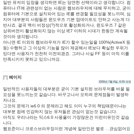
일반 유저의 입장을 생각하면 IE는 당연한 선택이라고 생각합니다. 컴
퓨터나 IT에 관련성이 없는 사람은 웹브라우저에 대해 무지하고, 굳이
컴퓨터에 기본으로 설치되어 있는 IE를 변경할 필요성을 못느끼며, 심
지어 대부분의 사람들은 윈도우즈 기본 업데이트도 안하고 사는게 다
반사죠. 결국 맥이 비정상(?)적으로 활성화되거나, 윈도우즈 7 같은
상위버전이 활성화되지 않는 이상 IE7 이하의 시대가 한동안 계속될
것이라 생각됩니다.
아니면 IE 이외의 웹브라우저가 IE가 할수 있는일을 100%(ActiveX 등
등) 수행하고 그 이상의 기능을 많이 제공해서 IE보다 확실한 우위가
있다면 사용자가 천천히 이전되겠죠. 그러나 사실 FF 등이 아직 이를
만족시키지 못하고 있으니까요.
베이지
2009년 7월 6일, 6:00 오전
일반적인 사용자들의 대부분은 굳이 기본 설치된 브라우저를 바꿀 필
요성을 못느끼는것 같습니다. 바꾸고나서 오히려 문제점들이 발생하
자나요.
그것의 문제가 ie6.0 의 문제라고 해도 이미 누구의 책임때문이냐는
대부분 컴에 민감하지 않는 유저들은 관심이 없는것 같습니다.
아직도 우리나라는 익스6.0 사용율이 가장많은건 이런이유인것 같습
니다.
웹표준이니 크로스브라우징이런 개념에 일반인은 별로 …관심없어요