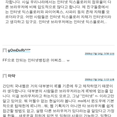
각합니다. 사실 우리나라에서는 인터넷 익스플로러의 점유율이 다
른 브라우저에 비해 압도적으로 많다고 합니다. 제 친구들중에서
는 인터넷 익스플로러와 파이어폭스, 사파리 등의 존재 자채를 모
르더라구요. 어떤 사람들은 인터넷 익스플로러 자체가 인터넷이라
고 생각하고 있구요. 인터넷 브라우저에는 인터넷 익스플로러,..
gOmDoRi^^*
2009년 7월 14일, 3:56 오전
FF으로 안되는 인터넷뱅킹은 어쩌죠… ㅠ
마약
2009년 7월 14일, 1:13 오후
간단히 국내웹은 거의 대부분이 IE를 기준에 두고 제작하였기 때문이
라 생각합니다. 대부분의 사람들은 브라우저라는게 IE밖에 없는줄 압
니다. 이걸 브라우저라고 하는지도 모르고, 그냥 “인터넷” <- 이라고만
알고 있어요. 뭐 어쩔수 없는 현실이라 봅니다. ms에서 윈도우에 기본
적으로 탑재한게 IE니까...뭐; 웹 기획자가 아니면 타 브라우저를 쉽게
접근할 방법도 없고, 설령 다른 브라우저가 있다라는걸 알았다고 가정
을 한들... 새로운걸 접하게 되면 또 익혀야 사용이 가능하고, 익혔다