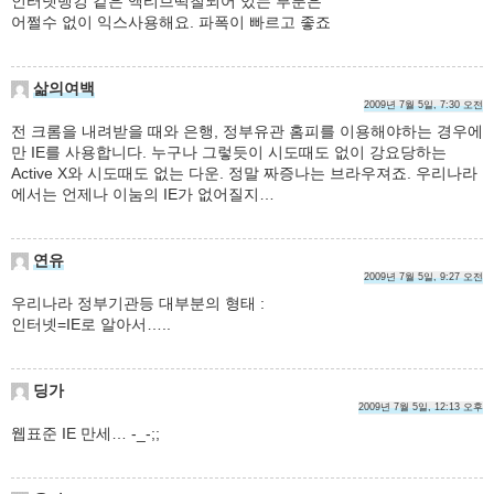
인터넷뱅킹 같은 액티브떡칠되어 있는 부분은
어쩔수 없이 익스사용해요. 파폭이 빠르고 좋죠
삶의여백
2009년 7월 5일, 7:30 오전
전 크롬을 내려받을 때와 은행, 정부유관 홈피를 이용해야하는 경우에
만 IE를 사용합니다. 누구나 그렇듯이 시도때도 없이 강요당하는
Active X와 시도때도 없는 다운. 정말 짜증나는 브라우져죠. 우리나라
에서는 언제나 이눔의 IE가 없어질지…
연유
2009년 7월 5일, 9:27 오전
우리나라 정부기관등 대부분의 형태 :
인터넷=IE로 알아서…..
딩가
2009년 7월 5일, 12:13 오후
웹표준 IE 만세… -_-;;