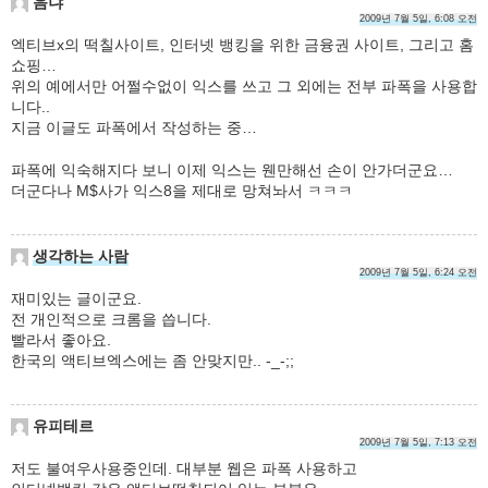
음냐
2009년 7월 5일, 6:08 오전
엑티브x의 떡칠사이트, 인터넷 뱅킹을 위한 금융권 사이트, 그리고 홈
쇼핑…
위의 예에서만 어쩔수없이 익스를 쓰고 그 외에는 전부 파폭을 사용합
니다..
지금 이글도 파폭에서 작성하는 중…
파폭에 익숙해지다 보니 이제 익스는 웬만해선 손이 안가더군요…
더군다나 M$사가 익스8을 제대로 망쳐놔서 ㅋㅋㅋ
생각하는 사람
2009년 7월 5일, 6:24 오전
재미있는 글이군요.
전 개인적으로 크롬을 씁니다.
빨라서 좋아요.
한국의 액티브엑스에는 좀 안맞지만.. -_-;;
유피테르
2009년 7월 5일, 7:13 오전
저도 불여우사용중인데. 대부분 웹은 파폭 사용하고